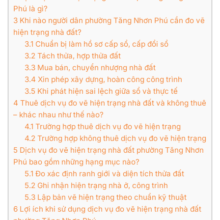
Phú là gì?
3
Khi nào người dân phường Tăng Nhơn Phú cần đo vẽ
hiện trạng nhà đất?
3.1
Chuẩn bị làm hồ sơ cấp sổ, cấp đổi sổ
3.2
Tách thửa, hợp thửa đất
3.3
Mua bán, chuyển nhượng nhà đất
3.4
Xin phép xây dựng, hoàn công công trình
3.5
Khi phát hiện sai lệch giữa sổ và thực tế
4
Thuê dịch vụ đo vẽ hiện trạng nhà đất và không thuê
– khác nhau như thế nào?
4.1
Trường hợp thuê dịch vụ đo vẽ hiện trạng
4.2
Trường hợp không thuê dịch vụ đo vẽ hiện trạng
5
Dịch vụ đo vẽ hiện trạng nhà đất phường Tăng Nhơn
Phú bao gồm những hạng mục nào?
5.1
Đo xác định ranh giới và diện tích thửa đất
5.2
Ghi nhận hiện trạng nhà ở, công trình
5.3
Lập bản vẽ hiện trạng theo chuẩn kỹ thuật
6
Lợi ích khi sử dụng dịch vụ đo vẽ hiện trạng nhà đất