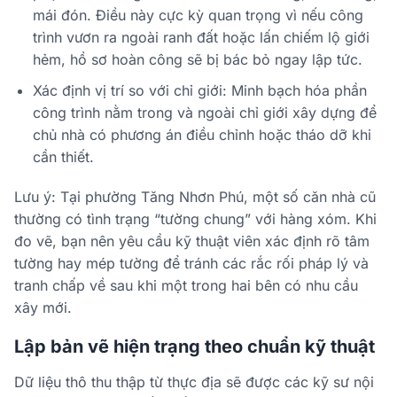
mái đón. Điều này cực kỳ quan trọng vì nếu công
trình vươn ra ngoài ranh đất hoặc lấn chiếm lộ giới
hẻm, hồ sơ hoàn công sẽ bị bác bỏ ngay lập tức.
Xác định vị trí so với chỉ giới: Minh bạch hóa phần
công trình nằm trong và ngoài chỉ giới xây dựng để
chủ nhà có phương án điều chỉnh hoặc tháo dỡ khi
cần thiết.
Lưu ý: Tại phường Tăng Nhơn Phú, một số căn nhà cũ
thường có tình trạng “tường chung” với hàng xóm. Khi
đo vẽ, bạn nên yêu cầu kỹ thuật viên xác định rõ tâm
tường hay mép tường để tránh các rắc rối pháp lý và
tranh chấp về sau khi một trong hai bên có nhu cầu
xây mới.
Lập bản vẽ hiện trạng theo chuẩn kỹ thuật
Dữ liệu thô thu thập từ thực địa sẽ được các kỹ sư nội