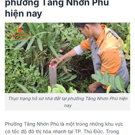
phường Tăng Nhơn Phú
hiện nay
Thực trạng hồ sơ nhà đất tại phường Tăng Nhơn Phú hiện
nay
Phường Tăng Nhơn Phú là một trong những khu vực
có tốc độ đô thị hóa nhanh tại TP. Thủ Đức. Trong