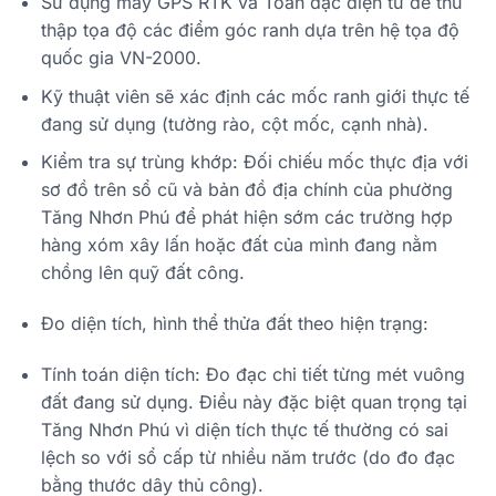
Sử dụng máy GPS RTK và Toàn đạc điện tử để thu
thập tọa độ các điểm góc ranh dựa trên hệ tọa độ
quốc gia VN-2000.
Kỹ thuật viên sẽ xác định các mốc ranh giới thực tế
đang sử dụng (tường rào, cột mốc, cạnh nhà).
Kiểm tra sự trùng khớp: Đối chiếu mốc thực địa với
sơ đồ trên sổ cũ và bản đồ địa chính của phường
Tăng Nhơn Phú để phát hiện sớm các trường hợp
hàng xóm xây lấn hoặc đất của mình đang nằm
chồng lên quỹ đất công.
Đo diện tích, hình thể thửa đất theo hiện trạng:
Tính toán diện tích: Đo đạc chi tiết từng mét vuông
đất đang sử dụng. Điều này đặc biệt quan trọng tại
Tăng Nhơn Phú vì diện tích thực tế thường có sai
lệch so với sổ cấp từ nhiều năm trước (do đo đạc
bằng thước dây thủ công).