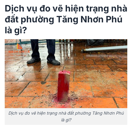
Dịch vụ đo vẽ hiện trạng nhà
đất phường Tăng Nhơn Phú
là gì?
Dịch vụ đo vẽ hiện trạng nhà đất phường Tăng Nhơn Phú
là gì?