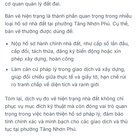
cơ quan quản lý đất đai.
Bản vẽ hiện trạng là thành phần quan trọng trong nhiều
loại hồ sơ nhà đất tại phường Tăng Nhơn Phú. Cụ thể,
bản vẽ thường được dùng để:
Nộp hồ sơ hành chính nhà đất, như cấp sổ lần đầu,
cấp đổi, tách thửa, đăng ký biến động hoặc xin
phép xây dựng, hoàn công
Làm căn cứ pháp lý trong giao dịch và xây dựng,
giúp đối chiếu giữa thực tế và giấy tờ, hạn chế rủi
ro tranh chấp về diện tích và ranh giới
Tóm lại, dịch vụ đo vẽ hiện trạng nhà đất không chỉ
phục vụ mục đích kỹ thuật mà còn đóng vai trò quan
trọng trong việc hoàn thiện hồ sơ pháp lý, đảm bảo
tính chính xác và minh bạch cho các giao dịch và thủ
tục tại phường Tăng Nhơn Phú.