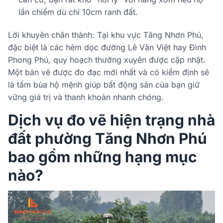
lấn chiếm dù chỉ 10cm ranh đất.
Lời khuyên chân thành: Tại khu vực Tăng Nhơn Phú,
đặc biệt là các hẻm dọc đường Lê Văn Việt hay Đình
Phong Phú, quy hoạch thường xuyên được cập nhật.
Một bản vẽ được đo đạc mới nhất và có kiểm định sẽ
là tấm bùa hộ mệnh giúp bất động sản của bạn giữ
vững giá trị và thanh khoản nhanh chóng.
Dịch vụ đo vẽ hiện trạng nhà
đất phường Tăng Nhơn Phú
bao gồm những hạng mục
nào?