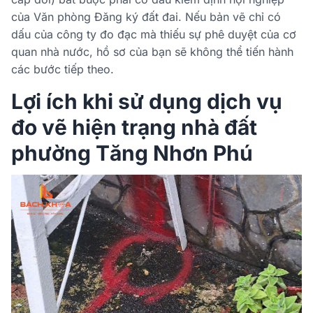
của Văn phòng Đăng ký đất đai. Nếu bản vẽ chỉ có
dấu của công ty đo đạc mà thiếu sự phê duyệt của cơ
quan nhà nước, hồ sơ của bạn sẽ không thể tiến hành
các bước tiếp theo.
Lợi ích khi sử dụng dịch vụ
đo vẽ hiện trạng nhà đất
phường Tăng Nhơn Phú