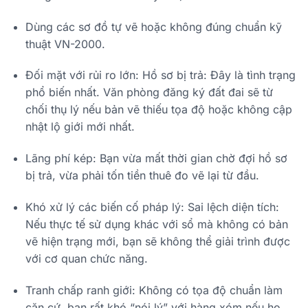
Dùng các sơ đồ tự vẽ hoặc không đúng chuẩn kỹ
thuật VN-2000.
Đối mặt với rủi ro lớn: Hồ sơ bị trả: Đây là tình trạng
phổ biến nhất. Văn phòng đăng ký đất đai sẽ từ
chối thụ lý nếu bản vẽ thiếu tọa độ hoặc không cập
nhật lộ giới mới nhất.
Lãng phí kép: Bạn vừa mất thời gian chờ đợi hồ sơ
bị trả, vừa phải tốn tiền thuê đo vẽ lại từ đầu.
Khó xử lý các biến cố pháp lý: Sai lệch diện tích:
Nếu thực tế sử dụng khác với sổ mà không có bản
vẽ hiện trạng mới, bạn sẽ không thể giải trình được
với cơ quan chức năng.
Tranh chấp ranh giới: Không có tọa độ chuẩn làm
căn cứ, bạn rất khó “nói lý” với hàng xóm nếu họ