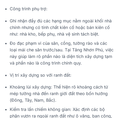
Công trình phụ trợ:
Ghi nhận đầy đủ các hạng mục nằm ngoài khối nhà
chính nhưng có tính chất kiên cố hoặc bán kiên cố
như: nhà kho, bếp phụ, nhà vệ sinh tách biệt.
Đo đạc phạm vi của sân, cổng, tường rào và các
loại mái che sân trước/sau. Tại Tăng Nhơn Phú, việc
này giúp làm rõ phần nào là diện tích xây dựng tạm
và phần nào là công trình chính quy.
Vị trí xây dựng so với ranh đất:
Khoảng lùi xây dựng: Thể hiện rõ khoảng cách từ
mép tường nhà đến ranh giới đất theo bốn hướng
(Đông, Tây, Nam, Bắc).
Kiểm tra lấn chiếm không gian: Xác định các bộ
phận vươn ra ngoài ranh đất như ô văng, ban công,