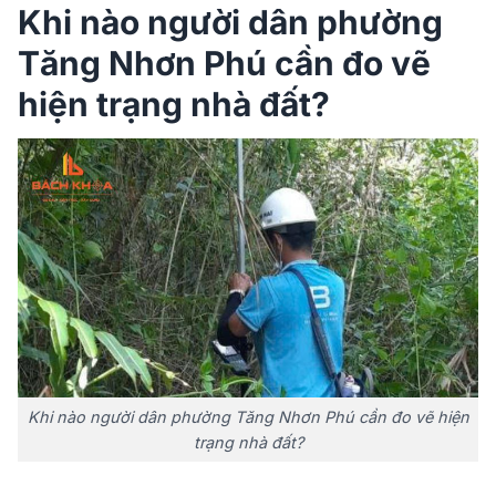
Khi nào người dân phường
Tăng Nhơn Phú cần đo vẽ
hiện trạng nhà đất?
Khi nào người dân phường Tăng Nhơn Phú cần đo vẽ hiện
trạng nhà đất?