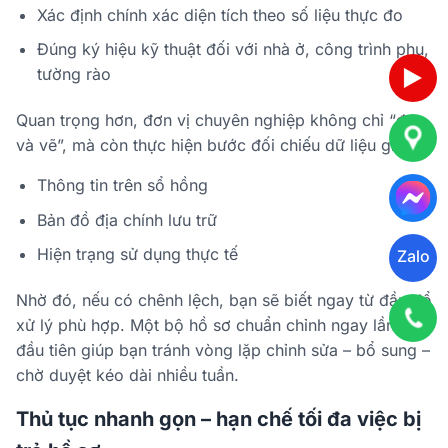
Xác định chính xác diện tích theo số liệu thực đo
Đúng ký hiệu kỹ thuật đối với nhà ở, công trình phụ,
tường rào
Quan trọng hơn, đơn vị chuyên nghiệp không chỉ “đo
và vẽ”, mà còn thực hiện bước đối chiếu dữ liệu giữa:
Thông tin trên sổ hồng
Bản đồ địa chính lưu trữ
Hiện trạng sử dụng thực tế
Zalo
Nhờ đó, nếu có chênh lệch, bạn sẽ biết ngay từ đầu để
xử lý phù hợp. Một bộ hồ sơ chuẩn chỉnh ngay lần nộp
đầu tiên giúp bạn tránh vòng lặp chỉnh sửa – bổ sung –
chờ duyệt kéo dài nhiều tuần.
Thủ tục nhanh gọn – hạn chế tối đa việc bị