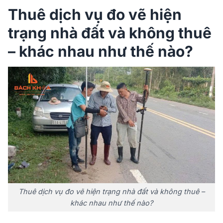
Thuê dịch vụ đo vẽ hiện
trạng nhà đất và không thuê
– khác nhau như thế nào?
Thuê dịch vụ đo vẽ hiện trạng nhà đất và không thuê –
khác nhau như thế nào?