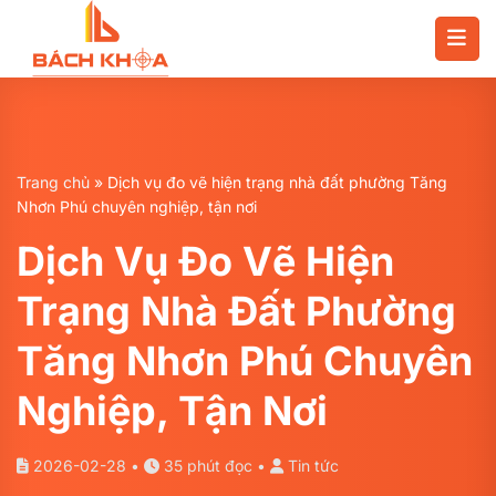
Chuyển
đến
nội
dung
Trang chủ
»
Dịch vụ đo vẽ hiện trạng nhà đất phường Tăng
Nhơn Phú chuyên nghiệp, tận nơi
Dịch Vụ Đo Vẽ Hiện
Trạng Nhà Đất Phường
Tăng Nhơn Phú Chuyên
Nghiệp, Tận Nơi
2026-02-28 •
35 phút đọc •
Tin tức