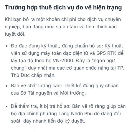
Trường hợp thuê dịch vụ đo vẽ hiện trạng
Khi bạn bỏ ra một khoản chi phí cho dịch vụ chuyên
nghiệp, bạn đang mua sự an tâm và tính chính xác
tuyệt đối.
Đo đạc đúng kỹ thuật, đúng chuẩn hồ sơ: Kỹ thuật
viên sử dụng máy toàn đạc điện tử và GPS RTK để
lấy tọa độ theo hệ VN-2000. Đây là “ngôn ngữ
chung” duy nhất mà các cơ quan chức năng tại TP.
Thủ Đức chấp nhận.
Bản vẽ chất lượng cao: Thiết kế đúng quy chuẩn
của Sở Tài nguyên và Môi trường.
Dễ thẩm tra, ít bị trả hồ sơ: Bản vẽ rõ ràng giúp cán
bộ địa chính phường Tăng Nhơn Phú dễ dàng đối
soát, đẩy nhanh tiến độ ký duyệt.