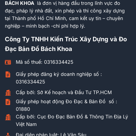
BÁCH KHOA
là đơn vị hàng đầu trong lĩnh vực đo
đạc, pháp lý nhà đất, xin phép và thi công xây dựng
tại Thành phố Hồ Chí Minh, cam kết uy tín – chuyên
nghiệp – minh bạch -chi phí hợp lý.
Công Ty TNHH Kiến Trúc Xây Dựng và Đo
Đạc Bản Đồ Bách Khoa
Mã số thuế: 0316334425
Giấy phép đăng ký doanh nghiệp số :
0316334425
Cấp bởi: Sở Kế hoạch và Đầu Tư TP.HCM
Giấy phép hoạt động Đo Đạc & Bản Đồ số :
01880
Cấp bởi: Cục Đo Đạc Bản Đồ & Thông Tin Địa Lý
Việt Nam
Đại diện pháp luật: Lê Văn Sáu