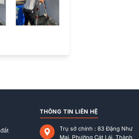
THÔNG TIN LIÊN HỆ
Trụ sở chính : 83 Đặng Như
 đất
Mai, Phường Cát Lái, Thành