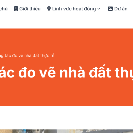
 chủ
Giới thiệu
Lĩnh vực hoạt động
Dự án
g tác đo vẽ nhà đất thực tế
ác đo vẽ nhà đất th