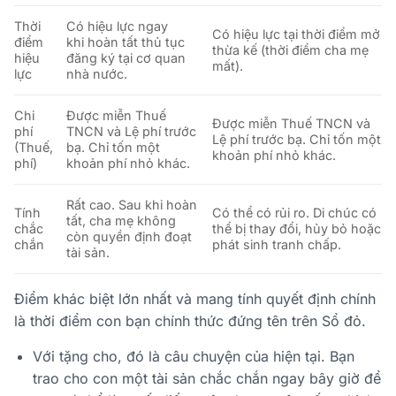
Thời
Có hiệu lực
ngay
Có hiệu lực
tại thời điểm mở
điểm
khi
hoàn tất thủ tục
thừa kế
(thời điểm cha mẹ
hiệu
đăng ký tại cơ quan
mất).
lực
nhà nước.
Chi
Được miễn Thuế
Được miễn Thuế TNCN và
phí
TNCN và Lệ phí trước
Lệ phí trước bạ. Chỉ tốn một
(Thuế,
bạ. Chỉ tốn một
khoản phí nhỏ khác.
phí)
khoản phí nhỏ khác.
Rất cao
. Sau khi hoàn
Tính
Có thể có rủi ro
. Di chúc có
tất, cha mẹ không
chắc
thể bị thay đổi, hủy bỏ hoặc
còn quyền định đoạt
chắn
phát sinh tranh chấp.
tài sản.
Điểm khác biệt lớn nhất và mang tính quyết định chính
là
thời điểm con bạn chính thức đứng tên trên Sổ đỏ
.
Với
tặng cho
, đó là câu chuyện của
hiện tại
. Bạn
trao cho con một tài sản chắc chắn ngay bây giờ để