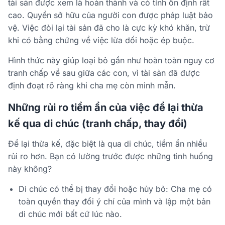
tài sản được xem là
hoàn thành và có tính ổn định rất
cao
. Quyền sở hữu của người con được pháp luật bảo
vệ. Việc đòi lại tài sản đã cho là cực kỳ khó khăn, trừ
khi có bằng chứng về việc lừa dối hoặc ép buộc.
Hình thức này giúp loại bỏ gần như hoàn toàn nguy cơ
tranh chấp về sau giữa các con, vì tài sản đã được
định đoạt rõ ràng khi cha mẹ còn minh mẫn.
Những rủi ro tiềm ẩn của việc để lại thừa
kế qua di chúc (tranh chấp, thay đổi)
Để lại thừa kế, đặc biệt là qua di chúc, tiềm ẩn nhiều
rủi ro hơn. Bạn có lường trước được những tình huống
này không?
Di chúc có thể bị thay đổi hoặc hủy bỏ:
Cha mẹ có
toàn quyền thay đổi ý chí của mình và lập một bản
di chúc mới bất cứ lúc nào.