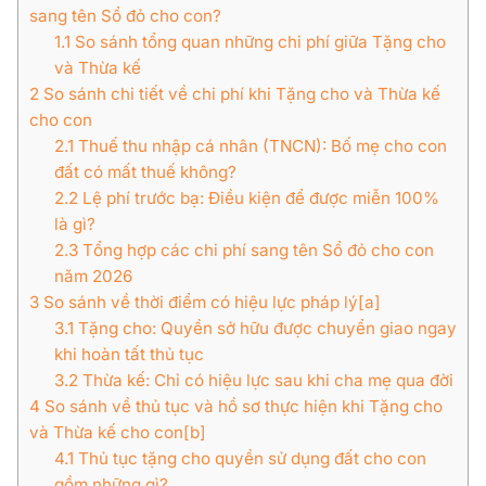
sang tên Sổ đỏ cho con?
1.1
So sánh tổng quan những chi phí giữa Tặng cho
và Thừa kế
2
So sánh chi tiết về chi phí khi Tặng cho và Thừa kế
cho con
2.1
Thuế thu nhập cá nhân (TNCN): Bố mẹ cho con
đất có mất thuế không?
2.2
Lệ phí trước bạ: Điều kiện để được miễn 100%
là gì?
2.3
Tổng hợp các chi phí sang tên Sổ đỏ cho con
năm 2026
3
So sánh về thời điểm có hiệu lực pháp lý[a]
3.1
Tặng cho: Quyền sở hữu được chuyển giao ngay
khi hoàn tất thủ tục
3.2
Thừa kế: Chỉ có hiệu lực sau khi cha mẹ qua đời
4
So sánh về thủ tục và hồ sơ thực hiện khi Tặng cho
và Thừa kế cho con[b]
4.1
Thủ tục tặng cho quyền sử dụng đất cho con
gồm những gì?