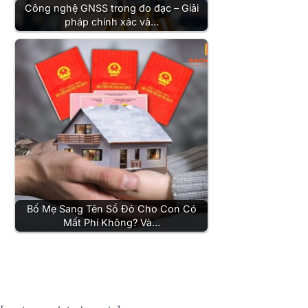
Công nghệ GNSS trong đo đạc – Giải
pháp chính xác và…
Bố Mẹ Sang Tên Sổ Đỏ Cho Con Có
Mất Phí Không? Và…