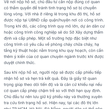
Về nơi nộp hồ sơ, chủ đầu tư cần nộp đúng cơ quan
có thẩm quyền để tránh tình trạng hồ sơ bị chuyển
lòng vòng. Với nhà ở riêng lẻ trong khu đô thị, hồ sơ
được nộp tại UBND cấp quận/huyện nơi có công trình.
Trong khi đó, các công trình quy mô lớn, dự án dân cư
hoặc công trình công nghiệp sẽ do Sở Xây dựng thẩm
định và cấp phép. Một số trường hợp đặc biệt như
công trình có yêu cầu về phòng cháy chữa cháy, hạ
tầng kỹ thuật hoặc nằm trong khu quy hoạch, còn cần
thêm ý kiến của cơ quan chuyên ngành trước khi được
duyệt chính thức.
Sau khi nộp hồ sơ, người nộp sẽ được cấp phiếu tiếp
nhận hồ sơ và hẹn trả kết quả. Đây là giấy tờ quan
trọng giúp theo dõi tiến độ và là căn cứ khiếu nại nếu
cơ quan cấp phép chậm trễ so với thời hạn quy định.
Chủ đầu tư nên lưu giữ kỹ phiếu này và thường xuyên
tra cứu tình trạng hồ sơ. Hiện nay, tại các đô thị lớn
như TP.HCM, Hà Nội, Đà Nẵng, người dân có thể nộp