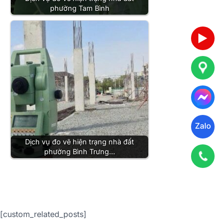
phường Tam Bình
Zalo
Dịch vụ đo vẽ hiện trạng nhà đất
phường Bình Trưng…
[custom_related_posts]