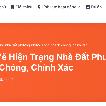
 chủ
Giới thiệu
Lĩnh vực hoạt động
Dự án
rạng nhà đất phường Phước Long nhanh chóng, chính xác
Vẽ Hiện Trạng Nhà Đất P
Chóng, Chính Xác
Tin tức