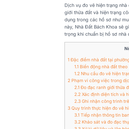
Dịch vụ đo vẽ hiện trạng nhà
giới thửa đất và hiện trạng c
dụng trong các hồ sơ như mua
này, Nhà Đất Bách Khoa sẽ giú
trọng khi chuẩn bị hồ sơ nhà 
Nộ
1
Đặc điểm nhà đất tại phường
1.1
Biến động nhà đất theo q
1.2
Nhu cầu đo vẽ hiện trạn
2
Phạm vi công việc trong dịc
2.1
Đo đạc ranh giới thửa đ
2.2
Xác định diện tích và h
2.3
Ghi nhận công trình tr
3
Quy trình thực hiện đo vẽ 
3.1
Tiếp nhận thông tin ba
3.2
Khảo sát và đo đạc thự
3.3
Xử lý dữ liệu và lập bả