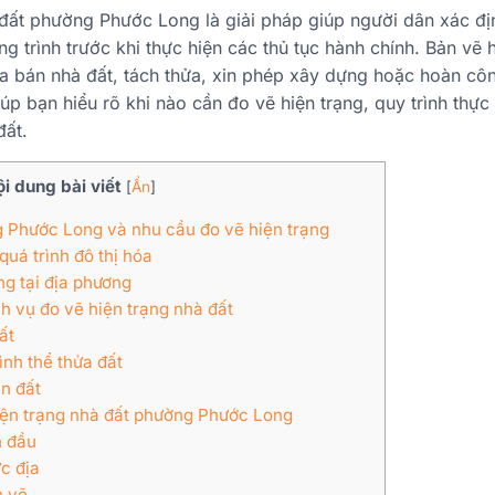
 đất phường Phước Long là giải pháp giúp người dân xác địn
ông trình trước khi thực hiện các thủ tục hành chính. Bản vẽ
 bán nhà đất, tách thửa, xin phép xây dựng hoặc hoàn công
p bạn hiểu rõ khi nào cần đo vẽ hiện trạng, quy trình thực
đất.
i dung bài viết
[
Ẩn
]
 Phước Long và nhu cầu đo vẽ hiện trạng
uá trình đô thị hóa
g tại địa phương
h vụ đo vẽ hiện trạng nhà đất
ất
ình thể thửa đất
ên đất
hiện trạng nhà đất phường Phước Long
n đầu
c địa
n vẽ