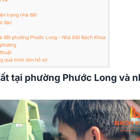
iện trạng nhà đất
đo đạc
hà đất phường Phước Long – Nhà Đất Bách Khoa
a phương
thuật
g quá trình làm hồ sơ
ất tại phường Phước Long và n