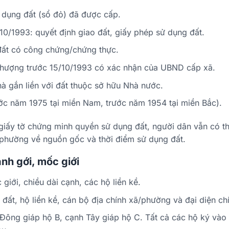
 dụng đất (sổ đỏ) đã được cấp.
10/1993: quyết định giao đất, giấy phép sử dụng đất.
 đất có công chứng/chứng thực.
nhượng trước 15/10/1993 có xác nhận của UBND cấp xã.
nhà gắn liền với đất thuộc sở hữu Nhà nước.
ước năm 1975 tại miền Nam, trước năm 1954 tại miền Bắc).
iấy tờ chứng minh quyền sử dụng đất, người dân vẫn có th
hường về nguồn gốc và thời điểm sử dụng đất.
nh gới, mốc giới
 giới, chiều dài cạnh, các hộ liền kề.
đất, hộ liền kề, cán bộ địa chính xã/phường và đại diện c
 Đông giáp hộ B, cạnh Tây giáp hộ C. Tất cả các hộ ký vào