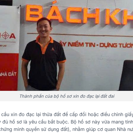
Thành phần của bộ hồ sơ xin đo đạc lại đất đai
 cầu xin đo đạc lại thửa đất để cấp đổi hoặc điều chỉnh g
y đủ hồ sơ là yêu cầu bắt buộc. Bộ hồ sơ này vừa mang tính
(chứng minh quyền sử dụng đất), nhằm giúp cơ quan Nhà nư