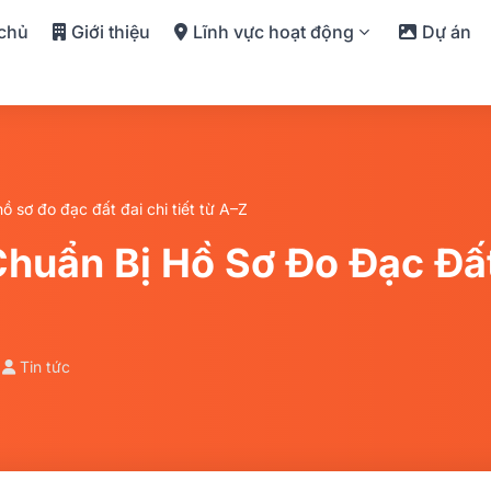
 chủ
Giới thiệu
Lĩnh vực hoạt động
Dự án
 sơ đo đạc đất đai chi tiết từ A–Z
uẩn Bị Hồ Sơ Đo Đạc Đất 
•
Tin tức