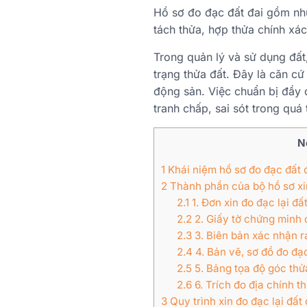
Hồ sơ đo đạc đất đai gồm nhữn
tách thửa, hợp thửa chính xác
Trong quản lý và sử dụng đất,
trạng thửa đất. Đây là căn cứ
động sản. Việc chuẩn bị đầy 
tranh chấp, sai sót trong quá 
N
1
Khái niệm hồ sơ đo đạc đất 
2
Thành phần của bộ hồ sơ xin
2.1
1. Đơn xin đo đạc lại đấ
2.2
2. Giấy tờ chứng minh 
2.3
3. Biên bản xác nhận r
2.4
4. Bản vẽ, sơ đồ đo đạ
2.5
5. Bảng tọa độ góc thử
2.6
6. Trích đo địa chính t
3
Quy trình xin đo đạc lại đất 