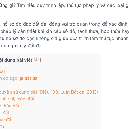
g gì? Tìm hiểu quy trình lập, thủ tục pháp lý và các loại g
.
 hồ sơ đo đạc đất đai đóng vai trò quan trọng để xác định r
 pháp lý cần thiết khi xin cấp sổ đỏ, tách thửa, hợp thửa ha
đủ hồ sơ đo đạc không chỉ giúp quá trình làm thủ tục nha
trình quản lý đất đai.
ội dung bài viết
[
Ẩn
]
đai
 đo đạc lại đất đai
t
quyền sử dụng đất (Điều 100, Luật Đất đai 2013)
anh gới, mốc giới
c thửa đất
a đất
hửa đất
đai