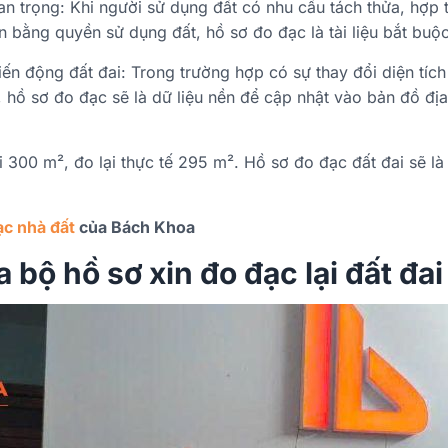
uan trọng: Khi người sử dụng đất có nhu cầu tách thửa, hợp
bằng quyền sử dụng đất, hồ sơ đo đạc là tài liệu bắt buộc
iến động đất đai: Trong trường hợp có sự thay đổi diện tíc
 hồ sơ đo đạc sẽ là dữ liệu nền để cập nhật vào bản đồ địa
i 300 m², đo lại thực tế 295 m². Hồ sơ đo đạc đất đai sẽ là 
ạc nhà đất
của Bách Khoa
bộ hồ sơ xin đo đạc lại đất đai