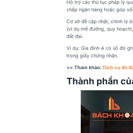
Hỗ trợ các thủ tục pháp lý q
chấp ngân hàng hoặc góp vốn 
Cơ sở để cập nhật, chỉnh lý b
(ví dụ mở đường, quy hoạch),
đất đai.
Ví dụ: Gia đình A có sổ đỏ gh
trong giấy chứng nhận.
>> Tham khảo:
D
ịch vụ đo đ
Thành phần của 