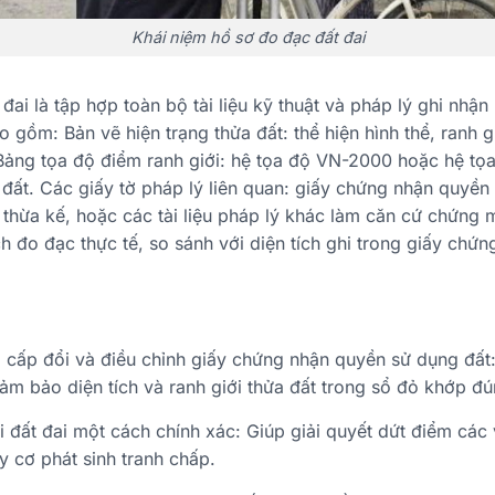
Khái niệm hồ sơ đo đạc đất đai
đai là tập hợp toàn bộ tài liệu kỹ thuật và pháp lý ghi nhận
 gồm: Bản vẽ hiện trạng thửa đất: thể hiện hình thể, ranh g
. Bảng tọa độ điểm ranh giới: hệ tọa độ VN-2000 hoặc hệ tọ
a đất. Các giấy tờ pháp lý liên quan: giấy chứng nhận quyền
thừa kế, hoặc các tài liệu pháp lý khác làm căn cứ chứng 
tích đo đạc thực tế, so sánh với diện tích ghi trong giấy chứ
, cấp đổi và điều chỉnh giấy chứng nhận quyền sử dụng đấ
m bảo diện tích và ranh giới thửa đất trong sổ đỏ khớp đún
ới đất đai một cách chính xác: Giúp giải quyết dứt điểm các
y cơ phát sinh tranh chấp.