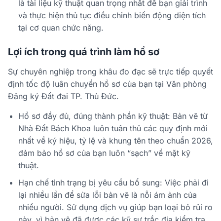
là tài liệu kỹ thuật quan trọng nhất để bạn giải trình
và thực hiện thủ tục điều chỉnh biến động diện tích
tại cơ quan chức năng.
Lợi ích trong quá trình làm hồ sơ
Sự chuyên nghiệp trong khâu đo đạc sẽ trực tiếp quyết
định tốc độ luân chuyển hồ sơ của bạn tại Văn phòng
Đăng ký Đất đai TP. Thủ Đức.
Hồ sơ đầy đủ, đúng thành phần kỹ thuật: Bản vẽ từ
Nhà Đất Bách Khoa luôn tuân thủ các quy định mới
nhất về ký hiệu, tỷ lệ và khung tên theo chuẩn 2026,
đảm bảo hồ sơ của bạn luôn “sạch” về mặt kỹ
thuật.
Hạn chế tình trạng bị yêu cầu bổ sung: Việc phải đi
lại nhiều lần để sửa lỗi bản vẽ là nỗi ám ảnh của
nhiều người. Sử dụng dịch vụ giúp bạn loại bỏ rủi ro
này, vì bản vẽ đã được các kỹ sư trắc địa kiểm tra