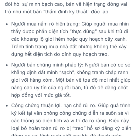
đòi hỏi sự minh bạch cao, bản vẽ hiện trạng đóng vai
trò như một bản “thẩm định kỹ thuật” độc lập.
Người mua nắm rõ hiện trạng: Giúp người mua nhìn
thấy được phần diện tích “thực dùng” sau khi trừ đi
các khoảng lộ giới hẻm hoặc quy hoạch cây xanh.
Tránh tình trạng mua nhà đất nhưng không thể xây
dựng hết diện tích do dính quy hoạch treo.
Người bán chứng minh pháp lý: Người bán có cơ sở
khẳng định đất mình “sạch”, không tranh chấp ranh
giới với hàng xóm. Một bản vẽ tọa độ mới nhất giúp
nâng cao uy tín của người bán, từ đó dễ dàng chốt
hợp đồng với mức giá tốt.
Công chứng thuận lợi, hạn chế rủi ro: Giúp quá trình
ký kết tại văn phòng công chứng diễn ra suôn sẻ vì
các thông số diện tích và vị trí đã rõ ràng. Điều này
loại bỏ hoàn toàn rủi ro bị “treo” hồ sơ đăng ký biến
động do sai lệch ranh giới sau khi đã thanh toán